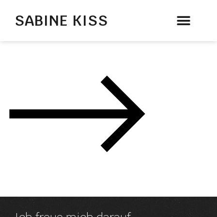
SABINE KISS
Therapie & Beratung