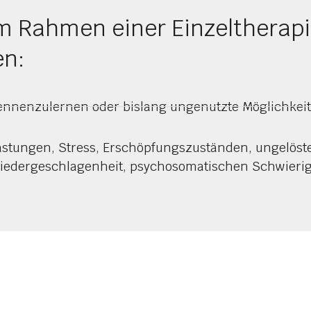
im Rahmen einer Einzeltherap
en:
kennenzulernen oder bislang ungenutzte Möglichkei
lastungen, Stress, Erschöpfungszuständen, ungelöst
iedergeschlagenheit, psychosomatischen Schwierigk
auf,