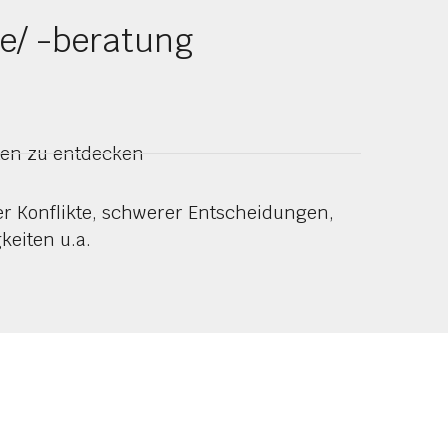
ie/ -beratung
ten zu entdecken
er Konflikte, schwerer Entscheidungen,
eiten u.a.
SABINE KISS