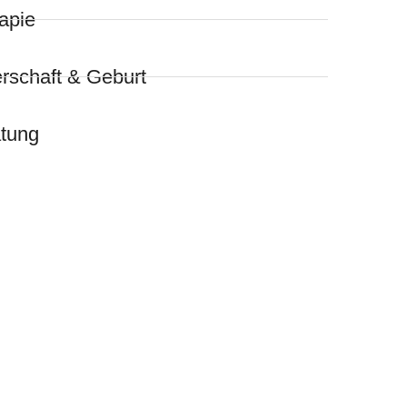
apie
schaft & Geburt
atung
SABINE KISS
Diplompsychologin