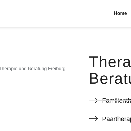
Home
Thera
Berat
Familient
Paarthera