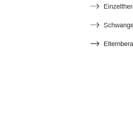
Einzelther
Schwanger
Elternber
uf,
 zu gehen!