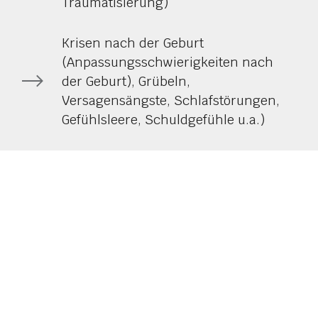
Traumatisierung)
Krisen nach der Geburt
(Anpassungsschwierigkeiten nach
der Geburt), Grübeln,
Versagensängste, Schlafstörungen,
Gefühlsleere, Schuldgefühle u.a.)
Ich freue mich darauf,
den Weg mit Ihnen zu gehen!
SABINE KISS
Diplompsychologin
Praxis für Therapie & Beratung
Klein Grün 13