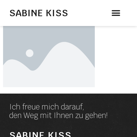
SABINE KISS
Therapie & Beratung
Ich freue mich darauf,
den Weg mit Ihnen zu gehen!
SABINE KISS